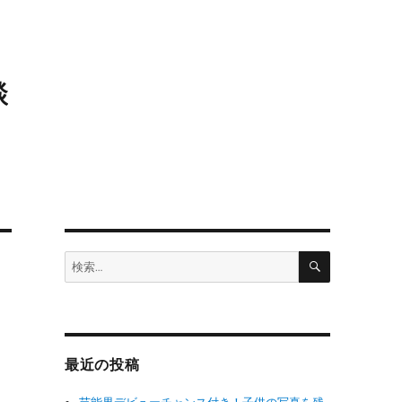
談
検
検
索
索:
最近の投稿