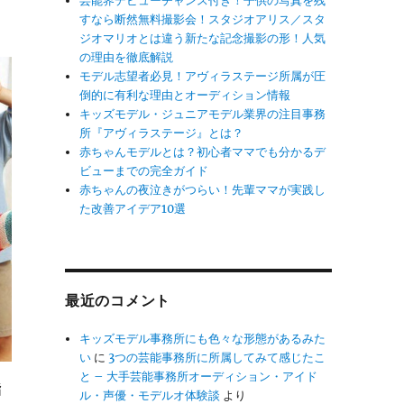
芸能界デビューチャンス付き！子供の写真を残
すなら断然無料撮影会！スタジオアリス／スタ
ジオマリオとは違う新たな記念撮影の形！人気
の理由を徹底解説
モデル志望者必見！アヴィラステージ所属が圧
倒的に有利な理由とオーディション情報
キッズモデル・ジュニアモデル業界の注目事務
所『アヴィラステージ』とは？
赤ちゃんモデルとは？初心者ママでも分かるデ
ビューまでの完全ガイド
赤ちゃんの夜泣きがつらい！先輩ママが実践し
た改善アイデア10選
最近のコメント
キッズモデル事務所にも色々な形態があるみた
い
に
3つの芸能事務所に所属してみて感じたこ
と – 大手芸能事務所オーディション・アイド
指
ル・声優・モデルオ体験談
より