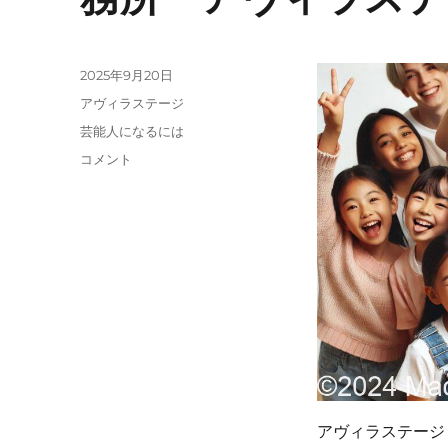
投
2025年9月20日
稿
カ
アヴィラステージ
日:
テ
タ
芸能人になるには
ゴ
グ
キ
コメント
リ
ッ
ー
ズ
モ
デ
ル・
ジ
ュ
ニ
ア
モ
デ
ル
アヴィラステージ（
業