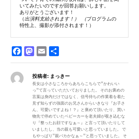
いてみたいのですが回答お願いします。

ありがとうございます！

（
出演料支給されます！） （
プログラムの
特性上、撮影が添付されます！）
F
M
E
共
a
a
m
有
c
st
ai
投稿者:
まっきー
e
o
l
長女は小さなころからあちらこちらで"かわいい
b
d
っ"て言っていただいておりました。 そのお褒めの
言葉は身内だけではなく、信号待ちの作業着を着た
o
o
見ず知らずの強面のお兄さんからいきなり『お子さ
o
n
ん、可愛いですよね！？』と褒めて頂いたり、買い
物先で停めていたベビーカーを老夫婦が覗き込むな
k
り『整ったお顔ですなぁ～』と言って頂いたりして
いましたし、当の親も可愛いと思っていました。 で
もやっぱり"親バカかなぁ～"と思っていました。 そ