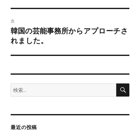
投
ビ
稿:
ゲ
次
韓国の芸能事務所からアプローチさ
次
ー
の
れました。
シ
投
稿:
ョ
ン
検
検
索
索:
最近の投稿