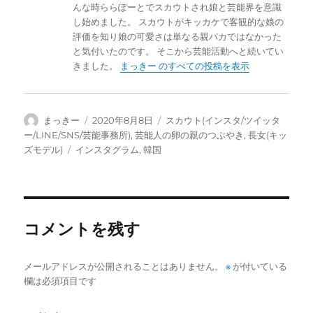
んな時ららぽーとでスカウトされ娘と芸能界を意識
し始めました。 スカウトがキッカケで客観的な娘の
評価を知り娘の可愛さは単なる親バカではなかった
と気付いたのです。 そこから芸能活動へと続いてい
きました。
まっきー のすべての投稿を表示
投
投
カ
まっきー
2020年8月8日
スカウト(インスタ/ツイッタ
稿
稿
テ
ー/LINE/SNS/芸能事務所)
,
芸能人の卵の親のつぶやき
,
長女(キッ
者
日:
ゴ
タ
ズモデル)
インスタグラム
,
韓国
リ
グ
ー
コメントを残す
メールアドレスが公開されることはありません。
※
が付いている
欄は必須項目です